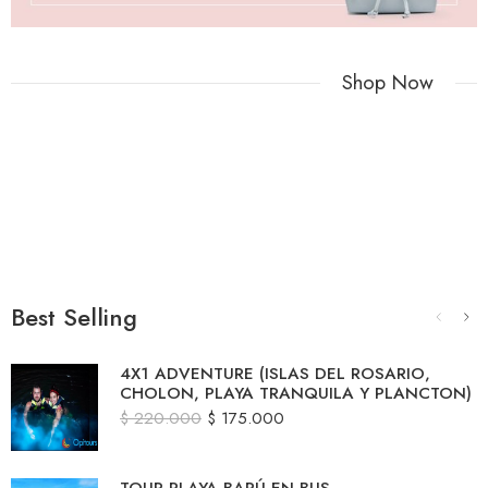
Shop Now
UP TO 70% OFF THE ENTRIRE STORE! – MADE WITH
LOVE by
Nasa studio
Best Selling
4X1 ADVENTURE (ISLAS DEL ROSARIO,
CHOLON, PLAYA TRANQUILA Y PLANCTON)
$
220.000
$
175.000
TOUR PLAYA BARÚ EN BUS