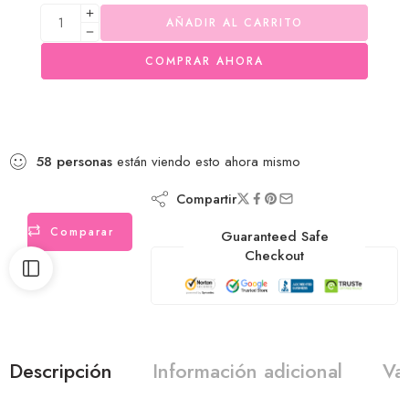
AÑADIR AL CARRITO
COMPRAR AHORA
58
personas
están viendo esto ahora mismo
Compartir
Comparar
Guaranteed Safe
Checkout
Descripción
Información adicional
Va